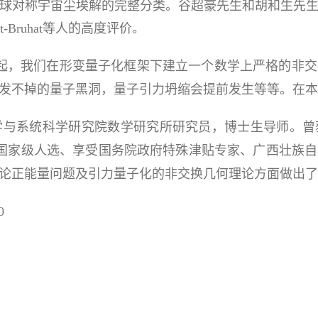
球对称宇宙尘埃解的完整分类。谷超豪先生和胡和生先
-Bruhat等人的高度评价。
6年起，我们在形变量子化框架下建立一个数学上严格的非
发不掉的量子黑洞，量子引力坍缩会提前发生等等。在本
学与系统科学研究院数学研究所研究员，博士生导师。曾
程"国家级人选、享受国务院政府特殊津贴专家、广西壮族
论正能量问题及引力量子化的非交换几何理论方面做出了
0