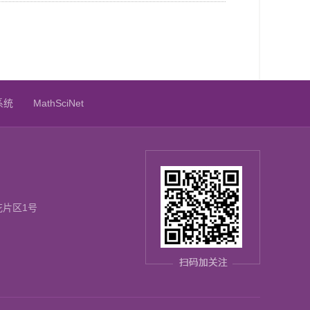
系统
MathSciNet
花片区1号