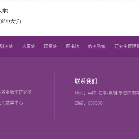
大学)
京邮电大学)
财务处
人事处
国资处
图书馆
教务系统
研究生管理
联系我们
陈省身数学研究所
地址：中国·云南·昆明·呈贡区雨
上海数学中心
邮编：650500